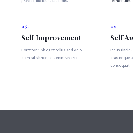
gravida tincidunt faucibus.
fermentum.
05.
06.
Self Improvement
Self A
Porttitor nibh eget tellus sed odio
Risus tincidu
diam sit ultrices sit enim viverra.
cras neque a
consequat.