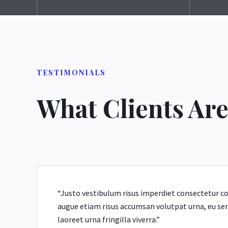
TESTIMONIALS
What Clients Are
“Justo vestibulum risus imperdiet consectetur c
augue etiam risus accumsan volutpat urna, eu se
laoreet urna fringilla viverra.”