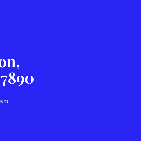
on,
-7890
 sem