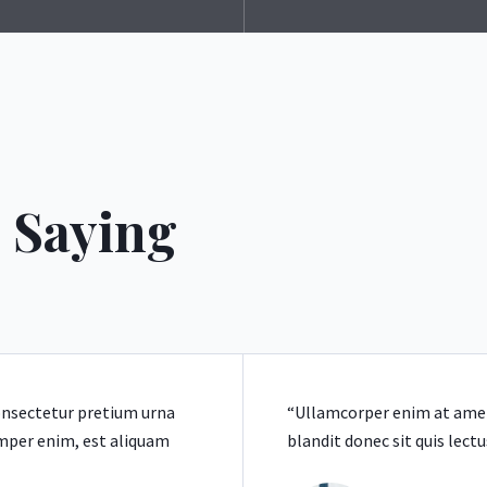
 Saying
onsectetur pretium urna
“Ullamcorper enim at amet
mper enim, est aliquam
blandit donec sit quis lectu