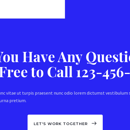
 You Have Any Questi
 Free to Call 123-456
nc vitae ut turpis praesent nunc odio lorem dictumst vestibulum
urna pretium.
LET'S WORK TOGETHER