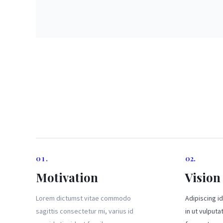
01.
02.
Motivation
Vision
Lorem dictumst vitae commodo
Adipiscing id
sagittis consectetur mi, varius id
in ut vulput