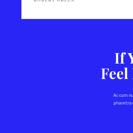
If
Feel
Ac cum nu
pharetra 